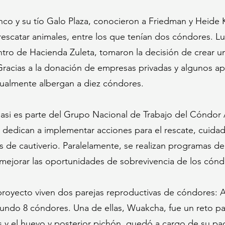
co y su tío Galo Plaza, conocieron a Friedman y Heide 
escatar animales, entre los que tenían dos cóndores. 
tro de Hacienda Zuleta, tomaron la decisión de crear un
Gracias a la donación de empresas privadas y algunos a
tualmente albergan a diez cóndores.
si es parte del Grupo Nacional de Trabajo del Cóndor A
e dedican a implementar acciones para el rescate, cuid
 de cautiverio. Paralelamente, se realizan programas de
mejorar las oportunidades de sobrevivencia de los cóndo
proyecto viven dos parejas reproductivas de cóndores: Ay
mundo 8 cóndores. Una de ellas, Wuakcha, fue un reto p
y el huevo y posterior pichón, quedó a cargo de su pad