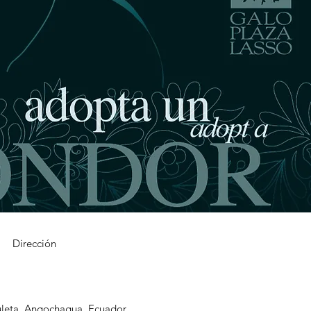
Dirección
leta, Angochagua, Ecuador