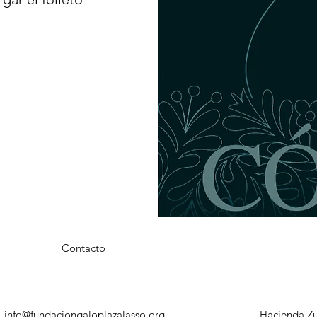
Contacto
info@fundaciongaloplazalasso.org
Hacienda Zu