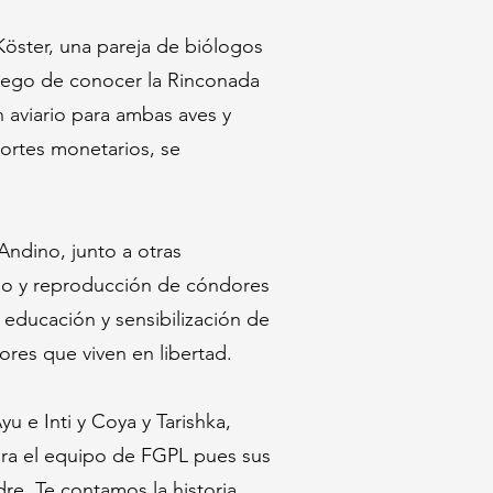
Köster, una pareja de biólogos
Luego de conocer la Rinconada
 aviario para ambas aves y
portes monetarios, se
ndino, junto a otras
ado y reproducción de cóndores
 educación y sensibilización de
res que viven en libertad.
u e Inti y Coya y Tarishka,
ara el equipo de FGPL pues sus
re. Te contamos la historia