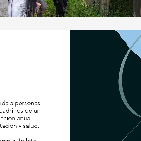
gida a personas
padrinos de un
ación anual
tación y salud.
ar el folleto